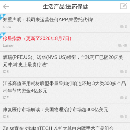
生活产品:医药保健
郑重声明：我司未运营任何APP,未委托代销!
snow
0
徐星指数（更新至2026年8月7日)
Lainey
49
辉瑞(PFE.US)、诺华(NVS.US)领衔，全球药厂已砸20亿美
元冲刺“史上最贵疗法”
ICE
0
江苏高值医用耗材联盟带量采购打响连环炮 3大类300多个品
种年节约资金4亿多元
ICE
0
康复医疗市场解读：美国物理治疗市场超300亿美元
ICE
0
Zeiss宣布收购IanTECH 以扩大其白内障手术产品组合